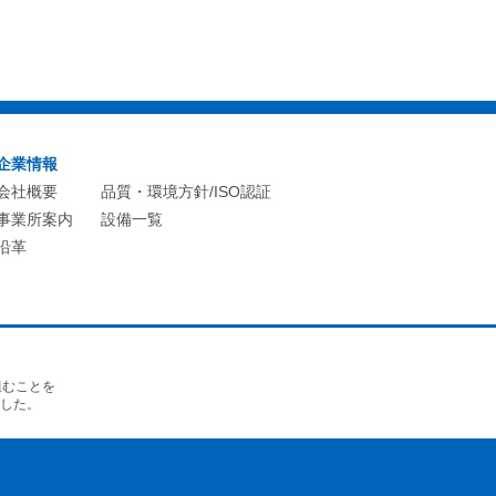
企業情報
会社概要
品質・環境方針/ISO認証
事業所案内
設備一覧
沿革
組むことを
ました。