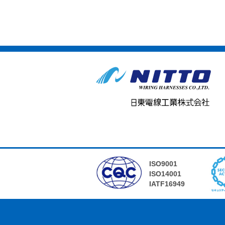
ISO9001
ISO14001
IATF16949